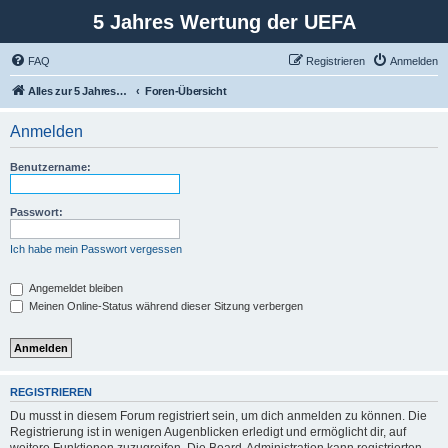
5 Jahres Wertung der UEFA
FAQ
Registrieren
Anmelden
Alles zur 5 Jahreswertung / Tabelle der UEFA mit vielen Statistiken.
Foren-Übersicht
Anmelden
Benutzername:
Passwort:
Ich habe mein Passwort vergessen
Angemeldet bleiben
Meinen Online-Status während dieser Sitzung verbergen
REGISTRIEREN
Du musst in diesem Forum registriert sein, um dich anmelden zu können. Die
Registrierung ist in wenigen Augenblicken erledigt und ermöglicht dir, auf
weitere Funktionen zuzugreifen. Die Board-Administration kann registrierten