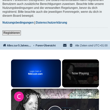
Benutzern auch zusätzliche Berechtigungen zuweisen. Beachte bitte unsere
Nutzungsbedingungen und die verwandten Regelungen, bevor du dich
registrierst. Bitte beachte auch die jeweiligen Forenregeln, wenn du dich in
diesem Board bewegst.
Nutzungsbedingungen
|
Datenschutzerklärung
Registrieren
Alles zur 5 Jahreswertung / Tabelle der UEFA mit vielen Statistiken.
Foren-Übersicht
Alle Zeiten sind
UTC+01:00
×
Now Playing
×
Unmute
CoinWeek IQ: A Legacy in Coins - Maria Theresa - 4K Video