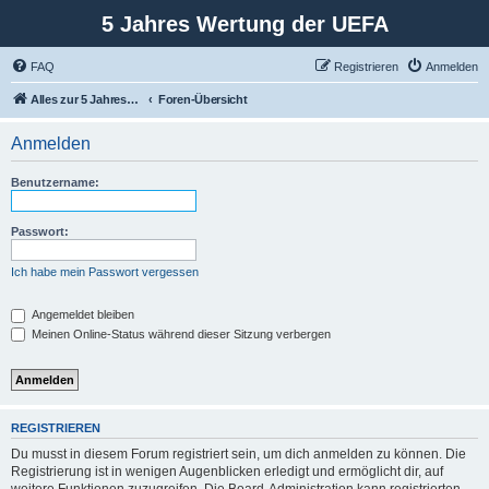
5 Jahres Wertung der UEFA
FAQ
Registrieren
Anmelden
Alles zur 5 Jahreswertung / Tabelle der UEFA mit vielen Statistiken.
Foren-Übersicht
Anmelden
Benutzername:
Passwort:
Ich habe mein Passwort vergessen
Angemeldet bleiben
Meinen Online-Status während dieser Sitzung verbergen
REGISTRIEREN
Du musst in diesem Forum registriert sein, um dich anmelden zu können. Die
Registrierung ist in wenigen Augenblicken erledigt und ermöglicht dir, auf
weitere Funktionen zuzugreifen. Die Board-Administration kann registrierten