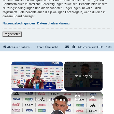
Benutzern auch zusätzliche Berechtigungen zuweisen. Beachte bitte unsere
Nutzungsbedingungen und die verwandten Regelungen, bevor du dich
registrierst. Bitte beachte auch die jeweiligen Forenregeln, wenn du dich in
diesem Board bewegst.
Nutzungsbedingungen
|
Datenschutzerklärung
Registrieren
Alles zur 5 Jahreswertung / Tabelle der UEFA mit vielen Statistiken.
Foren-Übersicht
Alle Zeiten sind
UTC+01:00
×
Now Playing
×
Unmute
US: Swiss manager, captain vow compact display against Argentina in World Cup showdown.