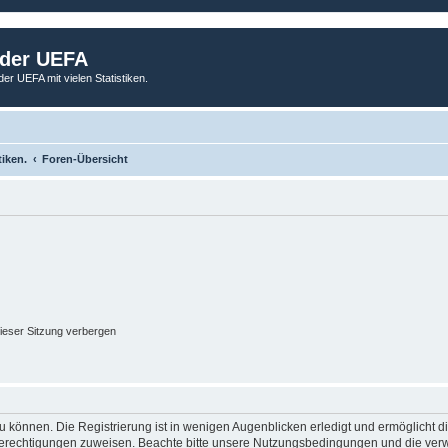
 der UEFA
der UEFA mit vielen Statistiken.
tiken.
Foren-Übersicht
ieser Sitzung verbergen
 können. Die Registrierung ist in wenigen Augenblicken erledigt und ermöglicht di
 Berechtigungen zuweisen. Beachte bitte unsere Nutzungsbedingungen und die verwa