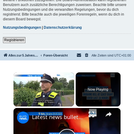
Benutzern auch zusätzliche Berechtigungen zuweisen. Beachte bitte unsere
Nutzungsbedingungen und die verwandten Regelungen, bevor du dich
registrierst. Bitte beachte auch die jeweiligen Forenregeln, wenn du dich in
diesem Board bewegst.
Nutzungsbedingungen
|
Datenschutzerklärung
Registrieren
Alles zur 5 Jahreswertung / Tabelle der UEFA mit vielen Statistiken.
Foren-Übersicht
Alle Zeiten sind
UTC+01:00
×
Now Playing
×
Unmute
Latest news bulletin | July 27th, 2026 – Morning