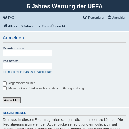
5 Jahres Wertung der UEFA
FAQ
Registrieren
Anmelden
Alles zur 5 Jahreswertung / Tabelle der UEFA mit vielen Statistiken.
Foren-Übersicht
Anmelden
Benutzername:
Passwort:
Ich habe mein Passwort vergessen
Angemeldet bleiben
Meinen Online-Status während dieser Sitzung verbergen
REGISTRIEREN
Du musst in diesem Forum registriert sein, um dich anmelden zu können. Die
Registrierung ist in wenigen Augenblicken erledigt und ermöglicht dir, auf
weitere Funktionen zuzugreifen. Die Board-Administration kann registrierten