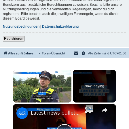
Benutzern auch zusätzliche Berechtigungen zuweisen. Beachte bitte unsere
Nutzungsbedingungen und die verwandten Regelungen, bevor du dich
registrierst. Bitte beachte auch die jeweiligen Forenregeln, wenn du dich in
diesem Board bewegst.
Nutzungsbedingungen
|
Datenschutzerklärung
Registrieren
Alles zur 5 Jahreswertung / Tabelle der UEFA mit vielen Statistiken.
Foren-Übersicht
Alle Zeiten sind
UTC+01:00
×
Now Playing
×
Unmute
Latest news bulletin | July 27th, 2026 – Morning