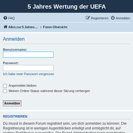
5 Jahres Wertung der UEFA
FAQ
Registrieren
Anmelden
Alles zur 5 Jahreswertung / Tabelle der UEFA mit vielen Statistiken.
Foren-Übersicht
Anmelden
Benutzername:
Passwort:
Ich habe mein Passwort vergessen
Angemeldet bleiben
Meinen Online-Status während dieser Sitzung verbergen
REGISTRIEREN
Du musst in diesem Forum registriert sein, um dich anmelden zu können. Die
Registrierung ist in wenigen Augenblicken erledigt und ermöglicht dir, auf
weitere Funktionen zuzugreifen. Die Board-Administration kann registrierten