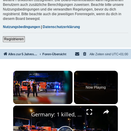
Benutzern auch zusätzliche Berechtigungen zuweisen. Beachte bitte unsere
Nutzungsbedingungen und die verwandten Regelungen, bevor du dich
registrierst. Bitte beachte auch die jeweiligen Forenregeln, wenn du dich in
diesem Board bewegst.
Nutzungsbedingungen
|
Datenschutzerklärung
Registrieren
Alles zur 5 Jahreswertung / Tabelle der UEFA mit vielen Statistiken.
Foren-Übersicht
Alle Zeiten sind
UTC+01:00
×
Now Playing
×
Unmute
Germany: 1 killed, more than 10 injured as vehicle ploughs into crowd at parade in Berlin.