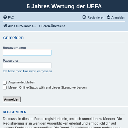
5 Jahres Wertung der UEFA
FAQ
Registrieren
Anmelden
Alles zur 5 Jahreswertung / Tabelle der UEFA mit vielen Statistiken.
Foren-Übersicht
Anmelden
Benutzername:
Passwort:
Ich habe mein Passwort vergessen
Angemeldet bleiben
Meinen Online-Status während dieser Sitzung verbergen
REGISTRIEREN
Du musst in diesem Forum registriert sein, um dich anmelden zu können. Die
Registrierung ist in wenigen Augenblicken erledigt und ermöglicht dir, auf
weitere Funktionen zuzugreifen. Die Board-Administration kann registrierten