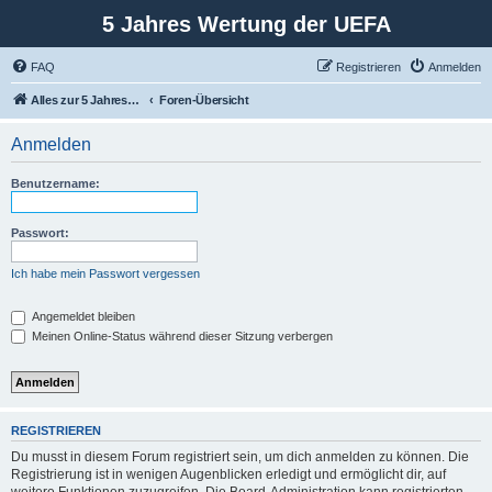
5 Jahres Wertung der UEFA
FAQ
Registrieren
Anmelden
Alles zur 5 Jahreswertung / Tabelle der UEFA mit vielen Statistiken.
Foren-Übersicht
Anmelden
Benutzername:
Passwort:
Ich habe mein Passwort vergessen
Angemeldet bleiben
Meinen Online-Status während dieser Sitzung verbergen
REGISTRIEREN
Du musst in diesem Forum registriert sein, um dich anmelden zu können. Die
Registrierung ist in wenigen Augenblicken erledigt und ermöglicht dir, auf
weitere Funktionen zuzugreifen. Die Board-Administration kann registrierten