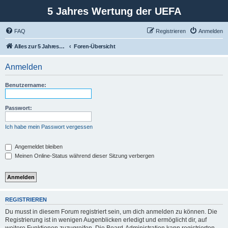
5 Jahres Wertung der UEFA
FAQ
Registrieren
Anmelden
Alles zur 5 Jahreswertung / Tabelle der UEFA mit vielen Statistiken.
Foren-Übersicht
Anmelden
Benutzername:
Passwort:
Ich habe mein Passwort vergessen
Angemeldet bleiben
Meinen Online-Status während dieser Sitzung verbergen
REGISTRIEREN
Du musst in diesem Forum registriert sein, um dich anmelden zu können. Die
Registrierung ist in wenigen Augenblicken erledigt und ermöglicht dir, auf
weitere Funktionen zuzugreifen. Die Board-Administration kann registrierten