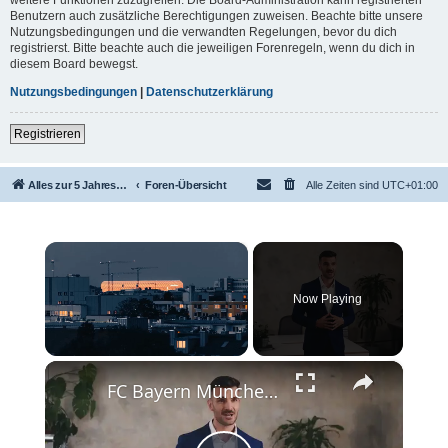
Benutzern auch zusätzliche Berechtigungen zuweisen. Beachte bitte unsere
Nutzungsbedingungen und die verwandten Regelungen, bevor du dich
registrierst. Bitte beachte auch die jeweiligen Forenregeln, wenn du dich in
diesem Board bewegst.
Nutzungsbedingungen
|
Datenschutzerklärung
Registrieren
Alles zur 5 Jahreswertung / Tabelle der UEFA mit vielen Statistiken.
Foren-Übersicht
Alle Zeiten sind
UTC+01:00
×
Now Playing
×
Unmute
FC Bayern München 2025: Erfolg und Entwicklung des Rekordmeisters