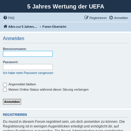
5 Jahres Wertung der UEFA
FAQ
Registrieren
Anmelden
Alles zur 5 Jahreswertung / Tabelle der UEFA mit vielen Statistiken.
Foren-Übersicht
Anmelden
Benutzername:
Passwort:
Ich habe mein Passwort vergessen
Angemeldet bleiben
Meinen Online-Status während dieser Sitzung verbergen
REGISTRIEREN
Du musst in diesem Forum registriert sein, um dich anmelden zu können. Die
Registrierung ist in wenigen Augenblicken erledigt und ermöglicht dir, auf
weitere Funktionen zuzugreifen. Die Board-Administration kann registrierten