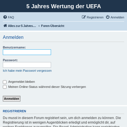
5 Jahres Wertung der UEFA
FAQ
Registrieren
Anmelden
Alles zur 5 Jahreswertung / Tabelle der UEFA mit vielen Statistiken.
Foren-Übersicht
Anmelden
Benutzername:
Passwort:
Ich habe mein Passwort vergessen
Angemeldet bleiben
Meinen Online-Status während dieser Sitzung verbergen
REGISTRIEREN
Du musst in diesem Forum registriert sein, um dich anmelden zu können. Die
Registrierung ist in wenigen Augenblicken erledigt und ermöglicht dir, auf
weitere Funktionen zuzugreifen. Die Board-Administration kann registrierten