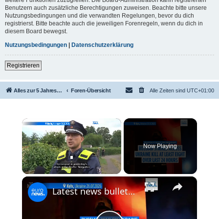
Benutzern auch zusätzliche Berechtigungen zuweisen. Beachte bitte unsere
Nutzungsbedingungen und die verwandten Regelungen, bevor du dich
registrierst. Bitte beachte auch die jeweiligen Forenregeln, wenn du dich in
diesem Board bewegst.
Nutzungsbedingungen
|
Datenschutzerklärung
Registrieren
Alles zur 5 Jahreswertung / Tabelle der UEFA mit vielen Statistiken.
Foren-Übersicht
Alle Zeiten sind
UTC+01:00
×
Now Playing
×
Unmute
Latest news bulletin | July 27th, 2026 – Morning