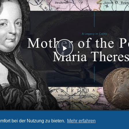
P
l
a
y
 Maria Theresa - 4K Video
mfort bei der Nutzung zu bieten.
Mehr erfahren
V