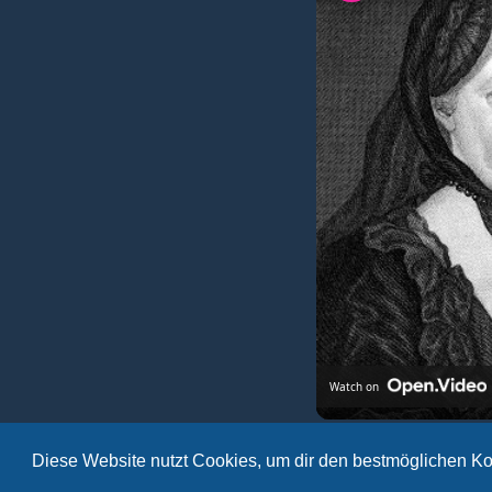
Watch on
CoinWeek IQ: A Legacy in Coins -
Diese Website nutzt Cookies, um dir den bestmöglichen Ko