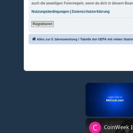
auch die jeweiligen Forenregeln, wenn du dich in diesem Boar
Nutzungsbedingungen
|
Datenschutzerklärung
Registrieren
Alles zur 5 Jahreswertung / Tabelle der UEFA mit vielen Statis
Unmute
CoinWeek IQ