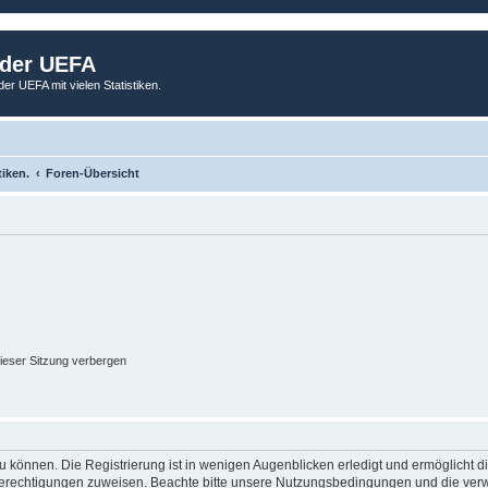
 der UEFA
der UEFA mit vielen Statistiken.
tiken.
Foren-Übersicht
ieser Sitzung verbergen
 können. Die Registrierung ist in wenigen Augenblicken erledigt und ermöglicht di
 Berechtigungen zuweisen. Beachte bitte unsere Nutzungsbedingungen und die verwa