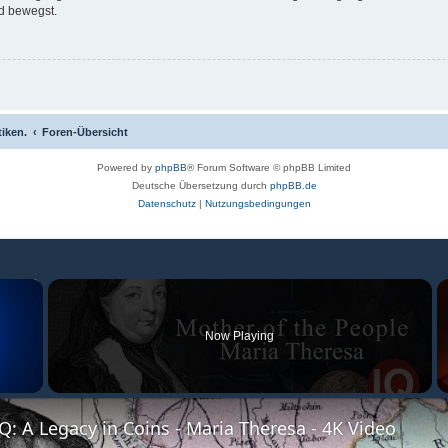
d bewegst.
tiken.
Foren-Übersicht
Powered by
phpBB
® Forum Software © phpBB Limited
Deutsche Übersetzung durch
phpBB.de
Datenschutz
|
Nutzungsbedingungen
×
Now Playing
: A Legacy in Coins - Maria Theresa - 4K Video