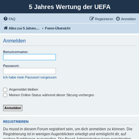
5 Jahres Wertung der UEFA
FAQ
Registrieren
Anmelden
Alles zur 5 Jahreswertung / Tabelle der UEFA mit vielen Statistiken.
Foren-Übersicht
Anmelden
Benutzername:
Passwort:
Ich habe mein Passwort vergessen
Angemeldet bleiben
Meinen Online-Status während dieser Sitzung verbergen
REGISTRIEREN
Du musst in diesem Forum registriert sein, um dich anmelden zu können. Die
Registrierung ist in wenigen Augenblicken erledigt und ermöglicht dir, auf
weitere Funktionen zuzugreifen. Die Board-Administration kann registrierten