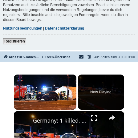
Benutzern auch zusätzliche Berechtigungen zuweisen. Beachte bitte unsere
Nutzungsbedingungen und die verwandten Regelungen, bevor du dich
registrierst. Bitte beachte auch die jeweiligen Forenregeln, wenn du dich in
diesem Board bewegst.
Nutzungsbedingungen
|
Datenschutzerklärung
Registrieren
Alles zur 5 Jahreswertung / Tabelle der UEFA mit vielen Statistiken.
Foren-Übersicht
Alle Zeiten sind
UTC+01:00
×
Now Playing
×
Unmute
Germany: 1 killed, more than 10 injured as vehicle ploughs into crowd at parade in Berlin.