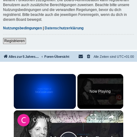
Benutzern auch zusätzliche Berechtigungen zuweisen. Beachte bitte unsere
Nutzungsbedingungen und die verwandten Regelungen, bevor du dich
registrierst. Bitte beachte auch die jeweiligen Forenregeln, wenn du dich in
diesem Board bewegst.
Nutzungsbedingungen
|
Datenschutzerklärung
Registrieren
Alles zur 5 Jahreswertung / Tabelle der UEFA mit vielen Statistiken.
Foren-Übersicht
Alle Zeiten sind
UTC+01:00
×
Now Playing
×
Unmute
CoinWeek IQ: A Legacy in Coins - Maria Theresa - 4K Video