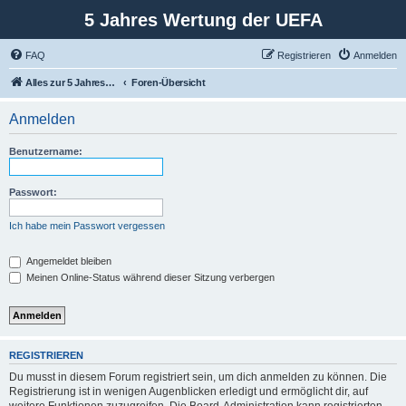
5 Jahres Wertung der UEFA
FAQ
Registrieren
Anmelden
Alles zur 5 Jahreswertung / Tabelle der UEFA mit vielen Statistiken.
Foren-Übersicht
Anmelden
Benutzername:
Passwort:
Ich habe mein Passwort vergessen
Angemeldet bleiben
Meinen Online-Status während dieser Sitzung verbergen
REGISTRIEREN
Du musst in diesem Forum registriert sein, um dich anmelden zu können. Die
Registrierung ist in wenigen Augenblicken erledigt und ermöglicht dir, auf
weitere Funktionen zuzugreifen. Die Board-Administration kann registrierten