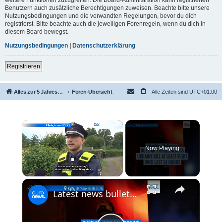
Benutzern auch zusätzliche Berechtigungen zuweisen. Beachte bitte unsere
Nutzungsbedingungen und die verwandten Regelungen, bevor du dich
registrierst. Bitte beachte auch die jeweiligen Forenregeln, wenn du dich in
diesem Board bewegst.
Nutzungsbedingungen
|
Datenschutzerklärung
Registrieren
Alles zur 5 Jahreswertung / Tabelle der UEFA mit vielen Statistiken.
Foren-Übersicht
Alle Zeiten sind
UTC+01:00
×
Now Playing
×
Unmute
Latest news bulletin | July 27th, 2026 – Morning