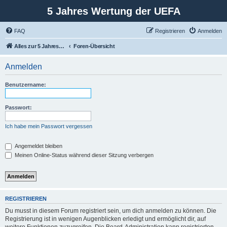
5 Jahres Wertung der UEFA
FAQ
Registrieren
Anmelden
Alles zur 5 Jahreswertung / Tabelle der UEFA mit vielen Statistiken.
Foren-Übersicht
Anmelden
Benutzername:
Passwort:
Ich habe mein Passwort vergessen
Angemeldet bleiben
Meinen Online-Status während dieser Sitzung verbergen
REGISTRIEREN
Du musst in diesem Forum registriert sein, um dich anmelden zu können. Die
Registrierung ist in wenigen Augenblicken erledigt und ermöglicht dir, auf
weitere Funktionen zuzugreifen. Die Board-Administration kann registrierten