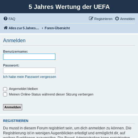
5 Jahres Wertung der UEFA
FAQ
Registrieren
Anmelden
Alles zur 5 Jahreswertung / Tabelle der UEFA mit vielen Statistiken.
Foren-Übersicht
Anmelden
Benutzername:
Passwort:
Ich habe mein Passwort vergessen
Angemeldet bleiben
Meinen Online-Status während dieser Sitzung verbergen
REGISTRIEREN
Du musst in diesem Forum registriert sein, um dich anmelden zu können. Die
Registrierung ist in wenigen Augenblicken erledigt und ermöglicht dir, auf
weitere Funktionen zuzugreifen. Die Board-Administration kann registrierten