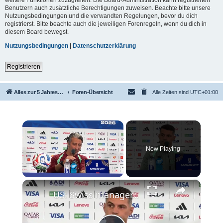
Benutzern auch zusätzliche Berechtigungen zuweisen. Beachte bitte unsere
Nutzungsbedingungen und die verwandten Regelungen, bevor du dich
registrierst. Bitte beachte auch die jeweiligen Forenregeln, wenn du dich in
diesem Board bewegst.
Nutzungsbedingungen
|
Datenschutzerklärung
Registrieren
Alles zur 5 Jahreswertung / Tabelle der UEFA mit vielen Statistiken.
Foren-Übersicht
Alle Zeiten sind
UTC+01:00
×
Now Playing
×
Unmute
US: Swiss manager, captain vow compact display against Argentina in World Cup showdown.