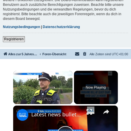
Benutzern auch zusätzliche Berechtigungen zuweisen. Beachte bitte unsere
Nutzungsbedingungen und die verwandten Regelungen, bevor du dich
registrierst. Bitte beachte auch die jeweiligen Forenregeln, wenn du dich in
diesem Board bewegst.
Nutzungsbedingungen
|
Datenschutzerklärung
Registrieren
Alles zur 5 Jahreswertung / Tabelle der UEFA mit vielen Statistiken.
Foren-Übersicht
Alle Zeiten sind
UTC+01:00
×
Now Playing
×
Unmute
Latest news bulletin | July 27th, 2026 – Morning