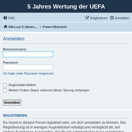
5 Jahres Wertung der UEFA
FAQ
Registrieren
Anmelden
Alles zur 5 Jahreswertung / Tabelle der UEFA mit vielen Statistiken.
Foren-Übersicht
Anmelden
Benutzername:
Passwort:
Ich habe mein Passwort vergessen
Angemeldet bleiben
Meinen Online-Status während dieser Sitzung verbergen
REGISTRIEREN
Du musst in diesem Forum registriert sein, um dich anmelden zu können. Die
Registrierung ist in wenigen Augenblicken erledigt und ermöglicht dir, auf
weitere Funktionen zuzugreifen. Die Board-Administration kann registrierten