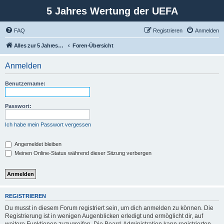
5 Jahres Wertung der UEFA
FAQ
Registrieren
Anmelden
Alles zur 5 Jahreswertung / Tabelle der UEFA mit vielen Statistiken.
Foren-Übersicht
Anmelden
Benutzername:
Passwort:
Ich habe mein Passwort vergessen
Angemeldet bleiben
Meinen Online-Status während dieser Sitzung verbergen
REGISTRIEREN
Du musst in diesem Forum registriert sein, um dich anmelden zu können. Die
Registrierung ist in wenigen Augenblicken erledigt und ermöglicht dir, auf
weitere Funktionen zuzugreifen. Die Board-Administration kann registrierten