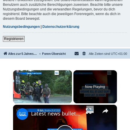
Benutzern auch zusätzliche Berechtigungen zuweisen. Beachte bitte unsere
Nutzungsbedingungen und die verwandten Regelungen, bevor du dich
registrierst. Bitte beachte auch die jeweiligen Forenregeln, wenn du dich in
diesem Board bewegst.
Nutzungsbedingungen
|
Datenschutzerklärung
Registrieren
Alles zur 5 Jahreswertung / Tabelle der UEFA mit vielen Statistiken.
Foren-Übersicht
Alle Zeiten sind
UTC+01:00
×
Now Playing
×
Unmute
Latest news bulletin | July 27th, 2026 – Morning