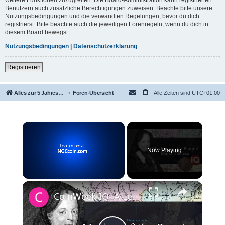
Benutzern auch zusätzliche Berechtigungen zuweisen. Beachte bitte unsere
Nutzungsbedingungen und die verwandten Regelungen, bevor du dich
registrierst. Bitte beachte auch die jeweiligen Forenregeln, wenn du dich in
diesem Board bewegst.
Nutzungsbedingungen
|
Datenschutzerklärung
Registrieren
Alles zur 5 Jahreswertung / Tabelle der UEFA mit vielen Statistiken.
Foren-Übersicht
Alle Zeiten sind
UTC+01:00
×
Now Playing
×
Unmute
CoinWeek IQ: A Legacy in Coins - Maria Theresa - 4K Video