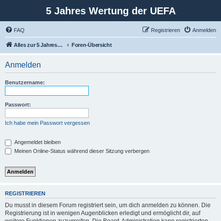
5 Jahres Wertung der UEFA
FAQ
Registrieren
Anmelden
Alles zur 5 Jahreswertung / Tabelle der UEFA mit vielen Statistiken.
Foren-Übersicht
Anmelden
Benutzername:
Passwort:
Ich habe mein Passwort vergessen
Angemeldet bleiben
Meinen Online-Status während dieser Sitzung verbergen
REGISTRIEREN
Du musst in diesem Forum registriert sein, um dich anmelden zu können. Die
Registrierung ist in wenigen Augenblicken erledigt und ermöglicht dir, auf
weitere Funktionen zuzugreifen. Die Board-Administration kann registrierten