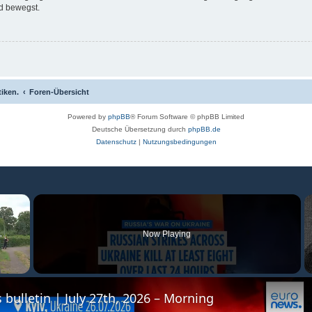
d bewegst.
tiken.
Foren-Übersicht
Powered by
phpBB
® Forum Software © phpBB Limited
Deutsche Übersetzung durch
phpBB.de
Datenschutz
|
Nutzungsbedingungen
×
Now Playing
 bulletin | July 27th, 2026 – Morning