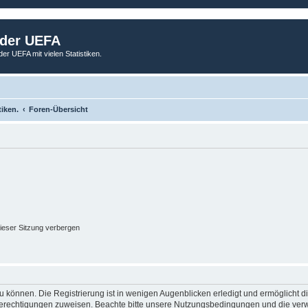
 der UEFA
der UEFA mit vielen Statistiken.
tiken.
Foren-Übersicht
ieser Sitzung verbergen
 können. Die Registrierung ist in wenigen Augenblicken erledigt und ermöglicht di
 Berechtigungen zuweisen. Beachte bitte unsere Nutzungsbedingungen und die verwa