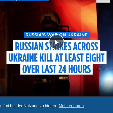
P
l
a
y
, 2026 – Morning
mfort bei der Nutzung zu bieten.
Mehr erfahren
V