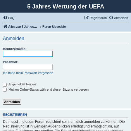
5 Jahres Wertung der UEFA
FAQ
Registrieren
Anmelden
Alles zur 5 Jahreswertung / Tabelle der UEFA mit vielen Statistiken.
Foren-Übersicht
Anmelden
Benutzername:
Passwort:
Ich habe mein Passwort vergessen
Angemeldet bleiben
Meinen Online-Status während dieser Sitzung verbergen
REGISTRIEREN
Du musst in diesem Forum registriert sein, um dich anmelden zu können. Die
Registrierung ist in wenigen Augenblicken erledigt und ermöglicht dir, auf
weitere Funktionen zuzugreifen. Die Board-Administration kann registrierten