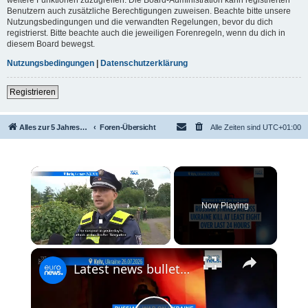
Benutzern auch zusätzliche Berechtigungen zuweisen. Beachte bitte unsere
Nutzungsbedingungen und die verwandten Regelungen, bevor du dich
registrierst. Bitte beachte auch die jeweiligen Forenregeln, wenn du dich in
diesem Board bewegst.
Nutzungsbedingungen
|
Datenschutzerklärung
Registrieren
Alles zur 5 Jahreswertung / Tabelle der UEFA mit vielen Statistiken.
Foren-Übersicht
Alle Zeiten sind
UTC+01:00
×
Now Playing
×
Unmute
Latest news bulletin | July 27th, 2026 – Morning