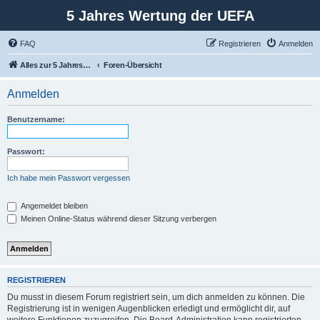
5 Jahres Wertung der UEFA
FAQ
Registrieren
Anmelden
Alles zur 5 Jahreswertung / Tabelle der UEFA mit vielen Statistiken.
Foren-Übersicht
Anmelden
Benutzername:
Passwort:
Ich habe mein Passwort vergessen
Angemeldet bleiben
Meinen Online-Status während dieser Sitzung verbergen
REGISTRIEREN
Du musst in diesem Forum registriert sein, um dich anmelden zu können. Die
Registrierung ist in wenigen Augenblicken erledigt und ermöglicht dir, auf
weitere Funktionen zuzugreifen. Die Board-Administration kann registrierten