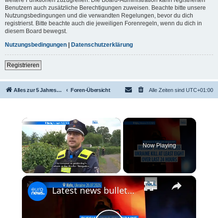
Benutzern auch zusätzliche Berechtigungen zuweisen. Beachte bitte unsere
Nutzungsbedingungen und die verwandten Regelungen, bevor du dich
registrierst. Bitte beachte auch die jeweiligen Forenregeln, wenn du dich in
diesem Board bewegst.
Nutzungsbedingungen
|
Datenschutzerklärung
Registrieren
Alles zur 5 Jahreswertung / Tabelle der UEFA mit vielen Statistiken.
Foren-Übersicht
Alle Zeiten sind
UTC+01:00
×
Now Playing
×
Unmute
Latest news bulletin | July 27th, 2026 – Morning