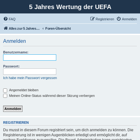
5 Jahres Wertung der UEFA
FAQ
Registrieren
Anmelden
Alles zur 5 Jahreswertung / Tabelle der UEFA mit vielen Statistiken.
Foren-Übersicht
Anmelden
Benutzername:
Passwort:
Ich habe mein Passwort vergessen
Angemeldet bleiben
Meinen Online-Status während dieser Sitzung verbergen
REGISTRIEREN
Du musst in diesem Forum registriert sein, um dich anmelden zu können. Die
Registrierung ist in wenigen Augenblicken erledigt und ermöglicht dir, auf
weitere Funktionen zuzugreifen. Die Board-Administration kann registrierten