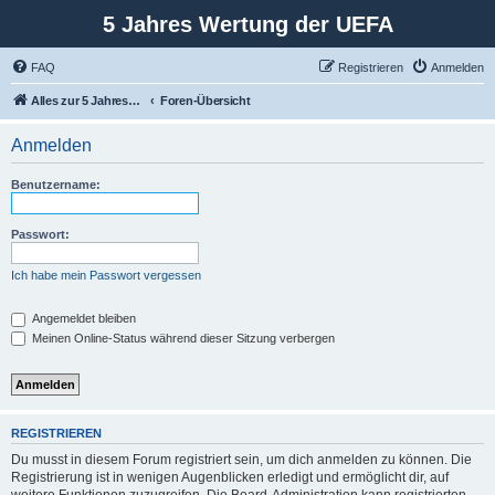
5 Jahres Wertung der UEFA
FAQ
Registrieren
Anmelden
Alles zur 5 Jahreswertung / Tabelle der UEFA mit vielen Statistiken.
Foren-Übersicht
Anmelden
Benutzername:
Passwort:
Ich habe mein Passwort vergessen
Angemeldet bleiben
Meinen Online-Status während dieser Sitzung verbergen
REGISTRIEREN
Du musst in diesem Forum registriert sein, um dich anmelden zu können. Die
Registrierung ist in wenigen Augenblicken erledigt und ermöglicht dir, auf
weitere Funktionen zuzugreifen. Die Board-Administration kann registrierten