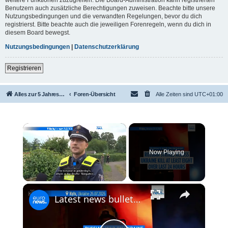
Benutzern auch zusätzliche Berechtigungen zuweisen. Beachte bitte unsere
Nutzungsbedingungen und die verwandten Regelungen, bevor du dich
registrierst. Bitte beachte auch die jeweiligen Forenregeln, wenn du dich in
diesem Board bewegst.
Nutzungsbedingungen
|
Datenschutzerklärung
Registrieren
Alles zur 5 Jahreswertung / Tabelle der UEFA mit vielen Statistiken.
Foren-Übersicht
Alle Zeiten sind
UTC+01:00
×
Now Playing
×
Unmute
Latest news bulletin | July 27th, 2026 – Morning