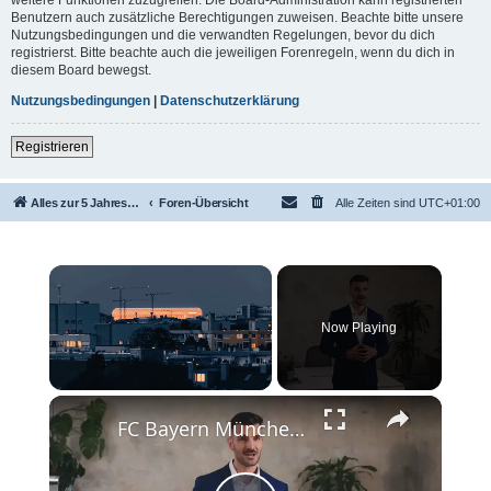
Benutzern auch zusätzliche Berechtigungen zuweisen. Beachte bitte unsere
Nutzungsbedingungen und die verwandten Regelungen, bevor du dich
registrierst. Bitte beachte auch die jeweiligen Forenregeln, wenn du dich in
diesem Board bewegst.
Nutzungsbedingungen
|
Datenschutzerklärung
Registrieren
Alles zur 5 Jahreswertung / Tabelle der UEFA mit vielen Statistiken.
Foren-Übersicht
Alle Zeiten sind
UTC+01:00
×
Now Playing
×
Unmute
FC Bayern München 2025: Erfolg und Entwicklung des Rekordmeisters