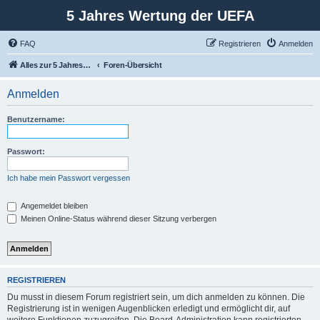
5 Jahres Wertung der UEFA
FAQ
Registrieren
Anmelden
Alles zur 5 Jahreswertung / Tabelle der UEFA mit vielen Statistiken.
Foren-Übersicht
Anmelden
Benutzername:
Passwort:
Ich habe mein Passwort vergessen
Angemeldet bleiben
Meinen Online-Status während dieser Sitzung verbergen
REGISTRIEREN
Du musst in diesem Forum registriert sein, um dich anmelden zu können. Die
Registrierung ist in wenigen Augenblicken erledigt und ermöglicht dir, auf
weitere Funktionen zuzugreifen. Die Board-Administration kann registrierten