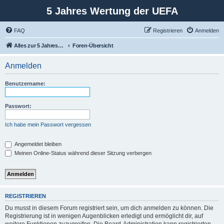
5 Jahres Wertung der UEFA
FAQ
Registrieren
Anmelden
Alles zur 5 Jahreswertung / Tabelle der UEFA mit vielen Statistiken.
Foren-Übersicht
Anmelden
Benutzername:
Passwort:
Ich habe mein Passwort vergessen
Angemeldet bleiben
Meinen Online-Status während dieser Sitzung verbergen
REGISTRIEREN
Du musst in diesem Forum registriert sein, um dich anmelden zu können. Die
Registrierung ist in wenigen Augenblicken erledigt und ermöglicht dir, auf
weitere Funktionen zuzugreifen. Die Board-Administration kann registrierten