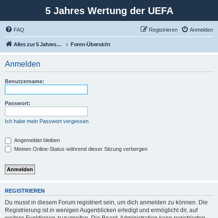
5 Jahres Wertung der UEFA
FAQ
Registrieren
Anmelden
Alles zur 5 Jahreswertung / Tabelle der UEFA mit vielen Statistiken.
Foren-Übersicht
Anmelden
Benutzername:
Passwort:
Ich habe mein Passwort vergessen
Angemeldet bleiben
Meinen Online-Status während dieser Sitzung verbergen
REGISTRIEREN
Du musst in diesem Forum registriert sein, um dich anmelden zu können. Die
Registrierung ist in wenigen Augenblicken erledigt und ermöglicht dir, auf
weitere Funktionen zuzugreifen. Die Board-Administration kann registrierten