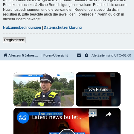
Benutzern auch zusätzliche Berechtigungen zuweisen. Beachte bitte unsere
Nutzungsbedingungen und die verwandten Regelungen, bevor du dich
registrierst. Bitte beachte auch die jeweiligen Forenregeln, wenn du dich in
diesem Board bewegst.
Nutzungsbedingungen
|
Datenschutzerklärung
Registrieren
Alles zur 5 Jahreswertung / Tabelle der UEFA mit vielen Statistiken.
Foren-Übersicht
Alle Zeiten sind
UTC+01:00
×
Now Playing
×
Unmute
Latest news bulletin | July 27th, 2026 – Morning