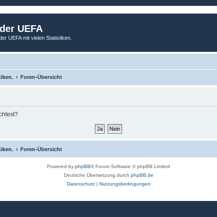
 der UEFA
der UEFA mit vielen Statistiken.
tiken.
Foren-Übersicht
chtest?
tiken.
Foren-Übersicht
Powered by
phpBB
® Forum Software © phpBB Limited
Deutsche Übersetzung durch
phpBB.de
Datenschutz
|
Nutzungsbedingungen