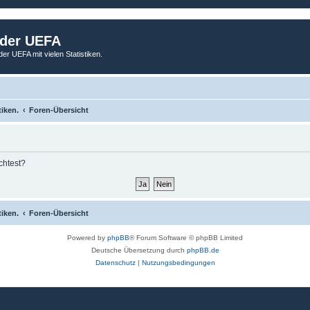
 der UEFA
der UEFA mit vielen Statistiken.
tiken.
Foren-Übersicht
chtest?
tiken.
Foren-Übersicht
Powered by
phpBB
® Forum Software © phpBB Limited
Deutsche Übersetzung durch
phpBB.de
Datenschutz
|
Nutzungsbedingungen