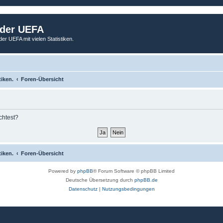
 der UEFA
der UEFA mit vielen Statistiken.
tiken.
Foren-Übersicht
chtest?
tiken.
Foren-Übersicht
Powered by
phpBB
® Forum Software © phpBB Limited
Deutsche Übersetzung durch
phpBB.de
Datenschutz
|
Nutzungsbedingungen