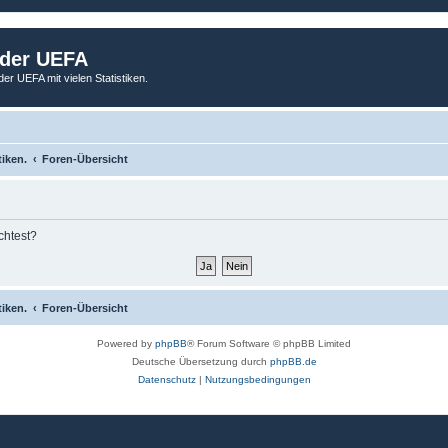
 der UEFA
der UEFA mit vielen Statistiken.
tiken.
Foren-Übersicht
chtest?
tiken.
Foren-Übersicht
Powered by
phpBB
® Forum Software © phpBB Limited
Deutsche Übersetzung durch
phpBB.de
Datenschutz
|
Nutzungsbedingungen