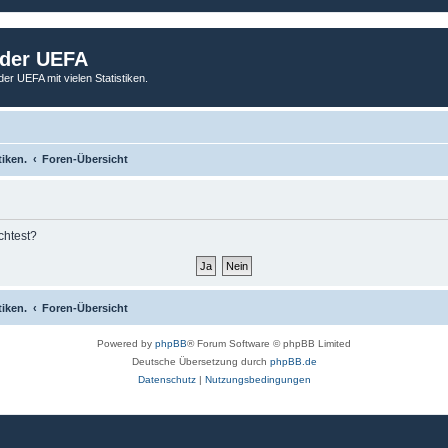
 der UEFA
der UEFA mit vielen Statistiken.
tiken.
Foren-Übersicht
chtest?
tiken.
Foren-Übersicht
Powered by
phpBB
® Forum Software © phpBB Limited
Deutsche Übersetzung durch
phpBB.de
Datenschutz
|
Nutzungsbedingungen