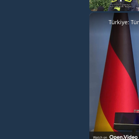
Unmute
Watch on