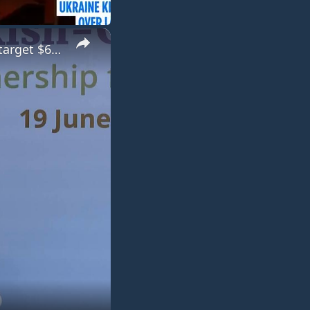
×
Türkiye: Türkiye, Germany sign economic cooperation protocol, target $60B trade volume.