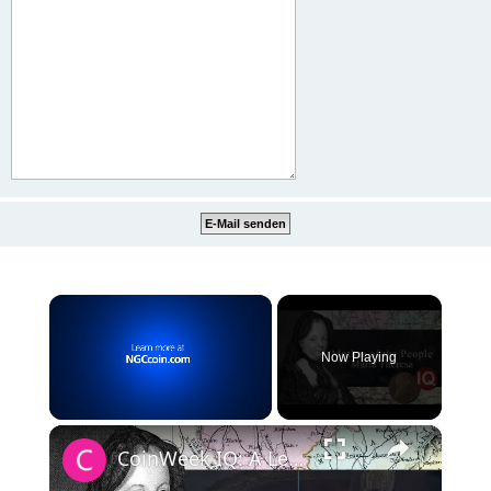
×
Now Playing
×
Unmute
CoinWeek IQ: A Legacy in Coins - Maria Theresa - 4K Video