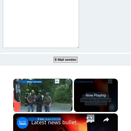
×
Now Playing
×
Unmute
Latest news bulletin | July 27th, 2026 – Morning