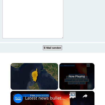
×
Now Playing
×
Unmute
Latest news bulletin | July 27th, 2026 – Morning