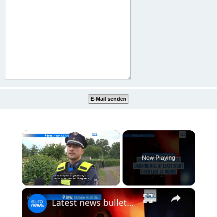
×
Now Playing
×
Unmute
Latest news bulletin | July 27th, 2026 – Morning