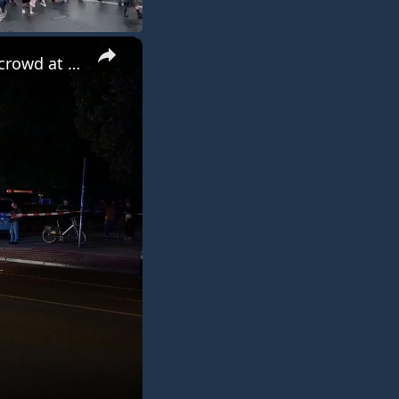
×
Germany: 1 killed, more than 10 injured as vehicle ploughs into crowd at parade in Berlin.