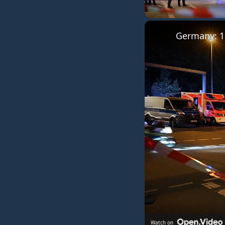
Unmute
Watch on