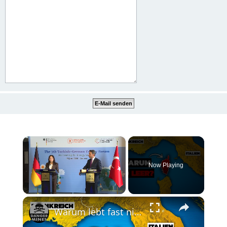
×
Now Playing
×
Unmute
Warum lebt fast niemand in diesem Mittelmeerparadies?