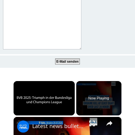
×
Now Playing
×
Unmute
Latest news bulletin | July 27th, 2026 – Morning