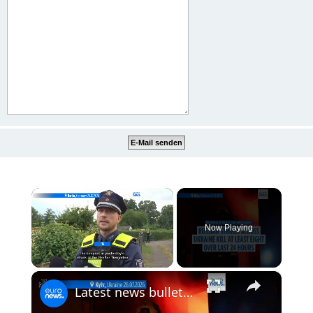
×
Now Playing
×
Unmute
Latest news bulletin | July 27th, 2026 – Morning