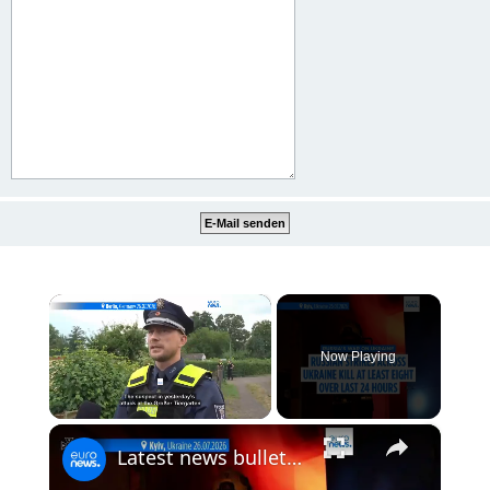
×
Now Playing
×
Unmute
Latest news bulletin | July 27th, 2026 – Morning