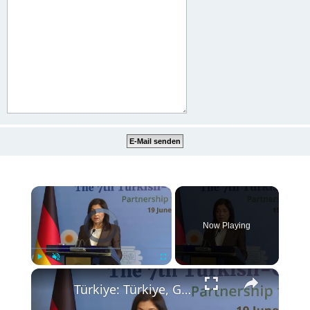
×
Video Player is loading.
Now Playing
×
Play
Unmute
Fullscreen
Türkiye: Türkiye, Germany sign economic cooperation protocol, target $60B trade volume.