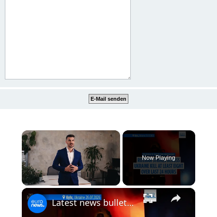
×
Now Playing
×
Unmute
Latest news bulletin | July 27th, 2026 – Morning