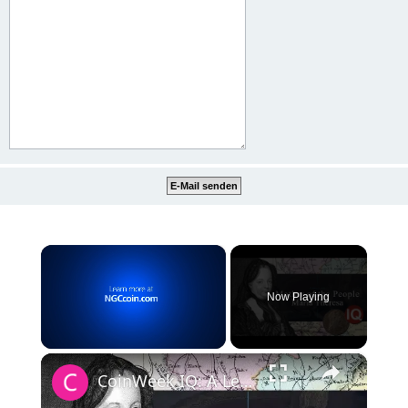
×
Now Playing
×
Unmute
CoinWeek IQ: A Legacy in Coins - Maria Theresa - 4K Video