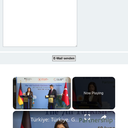
×
Now Playing
×
Unmute
Türkiye: Türkiye, Germany sign economic cooperation protocol, target $60B trade volume.