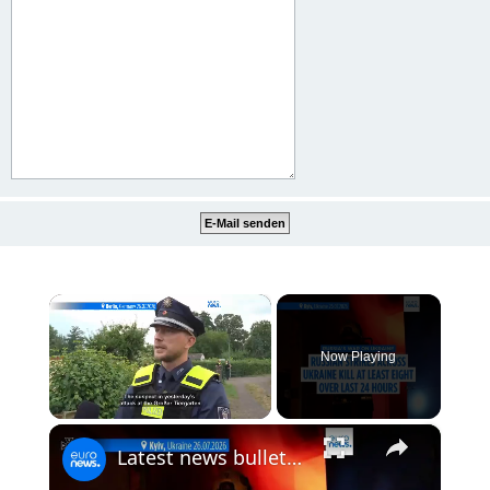
×
Now Playing
×
Unmute
Latest news bulletin | July 27th, 2026 – Morning