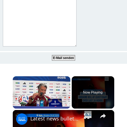
×
Now Playing
×
Unmute
Latest news bulletin | July 27th, 2026 – Morning