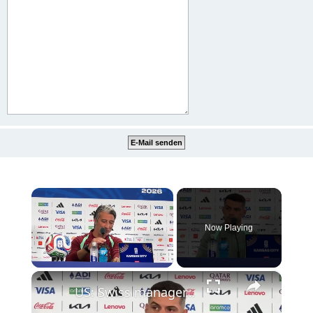
×
Now Playing
×
Unmute
US: Swiss manager, captain vow compact display against Argentina in World Cup showdown.