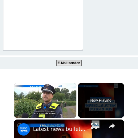
×
Now Playing
×
Unmute
Latest news bulletin | July 27th, 2026 – Morning