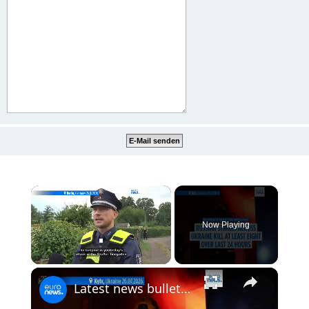
×
Now Playing
×
Unmute
Latest news bulletin | July 27th, 2026 – Morning